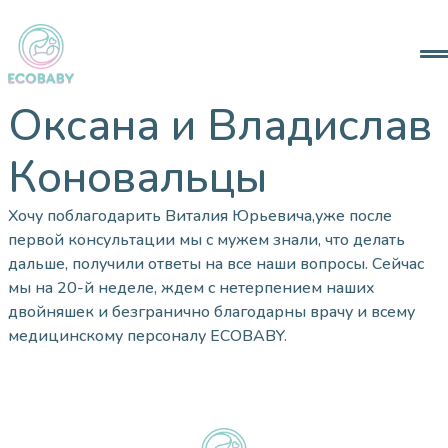
Анкета
О Нас
Контакты
Оксана и Владислав
Коновальцы
info@ecobaby.co.il
+97258-720-1166
Хочу поблагодарить Виталия Юрьевича,уже после
@ecobabyfertility
первой консультации мы с мужем знали, что делать
дальше, получили ответы на все наши вопросы. Сейчас
мы на 20-й неделе, ждем с нетерпением наших
Facebook
двойняшек и безгранично благодарны врачу и всему
медицинскому персоналу ECOBABY.
RU
HE