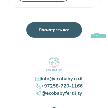
вспомогательной репродукции часто
используется в случаях, когда женщина не
может использовать собственные яйцеклетки
для зачатия ребенка по различным
медицинским причинам. […]
Посмотреть все
info@ecobaby.co.il
+97258-720-1166
@ecobabyfertility