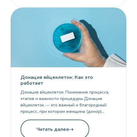
успешных исходов возрастает. Однако, как и
любой медицинский процесс, ЭКО сопряжено
с определёнными рисками. В этой статье мы
рассмотрим успешность ЭКО […]
Донация яйцеклеток: Как это
работает
Донация яйцеклеток: Понимание процесса,
этапов и важности процедуры Донация
яйцеклеток — это важный и благородный
процесс, при котором женщина (донор)
предоставляет свои яйцеклетки другой
женщине (реципиенту), чтобы помочь ей
Читать далее
обрести шанс на материнство. Этот метод