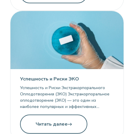
применяется в случаях, когда естественное
зачатие невозможно по различным причинам,
таким как проблемы со здоровьем
репродуктивной системы, бесплодие одного
из партнеров или других факторов. Этот
метод стал […]
Успешность и Риски ЭКО
Успешность и Риски Экстракорпорального
Оплодотворения (ЭКО) Экстракорпоральное
оплодотворение (ЭКО) — это один из
наиболее популярных и эффективных
методов вспомогательной репродуктивной
медицины, который помогает парам
Читать далее
справиться с бесплодием. С каждым годом
технология совершенствуется, и процент