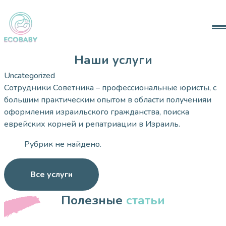
Анкета
О Нас
Контакты
Наши услуги
Uncategorized
Сотрудники Советника – профессиональные юристы, с
info@ecobaby.co.il
большим практическим опытом в области полученияи
+97258-720-1166
оформления израильского гражданства, поиска
@ecobabyfertility
еврейских корней и репатриации в Израиль.
Рубрик не найдено.
Facebook
Все услуги
Полезные
статьи
RU
HE