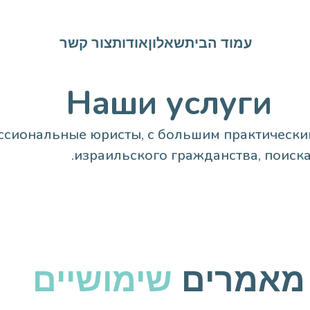
עמוד הבית
שאלון
אודות
צור קשר
Наши услуги
ссиональные юристы, с большим практически
израильского гражданства, поиска
מאמרים
שימושיים