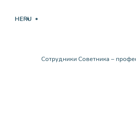
HE
RU
Сотрудники Советника – профе