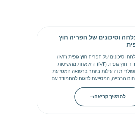
חה וסיכונים של הפריה חוץ
ית
הצלחה וסיכונים של הפריה חוץ גופית (IVF)
הפריה חוץ גופית (IVF) היא אחת מהשיטות
פולריות והיעילות ביותר ברפואה המסייעת
ום הרבייה, המסייעת לזוגות להתמודד עם
ות פוריות. עם השנים, הטכנולוגיה משתפרת
וזי ההצלחה עולים. עם זאת, כמו כל תהליך
להמשך קריאה
רפואי, IVF מלווה בסיכונים מסוימים. במאמר זה
נסקור את שיעורי ההצלחה של IVF ואת
כונים האפשריים […]