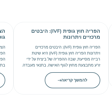
הפריה חוץ גופית (IVF): היבטים
הצל
מרכזיים ויתרונות
גופ
הפריה חוץ גופית (IVF): היבטים מרכזיים
ויתרונות הפריה חוץ גופית (IVF) היא שיטת
רבייה מסייעת, שבה ההפריה של ביצית על ידי
הפו
זרע מתבצעת מחוץ לגוף האישה, בתנאי מעבדה.
בתח
IVF משמש במקרים שבהם הריון טבעי אינו
בעי
אפשרי מסיבות שונות, כמו בעיות במערכת
ואח
להמשך קריאה
הרבייה, אי-פוריות של אחד מבני הזוג או גורמים
אחרים. השיטה הפכה למהפכה בתחום הרפואה
[…]
הסי