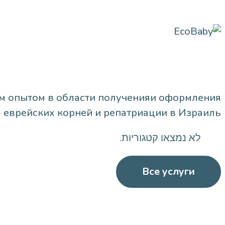
м опытом в области полученияи оформления
 еврейских корней и репатриации в Израиль.
לא נמצאו קטגוריות.
Все услуги