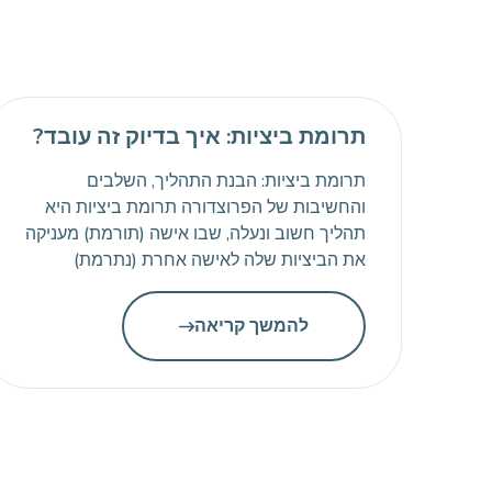
תרומת ביציות: איך בדיוק זה עובד?
תרומת ביציות: הבנת התהליך, השלבים
והחשיבות של הפרוצדורה תרומת ביציות היא
תהליך חשוב ונעלה, שבו אישה (תורמת) מעניקה
את הביציות שלה לאישה אחרת (נתרמת)
במטרה לעזור לה להשיג את חלום ההורות.
השיטה הזו של רפואה מסייעת בתחום הפוריות
להמשך קריאה
משמשת כאשר האישה אינה יכולה להשתמש
בביציות שלה מסיבות רפואיות שונות. תרומת
ביציות היא אחת הפרוצדורות הנפוצות […]