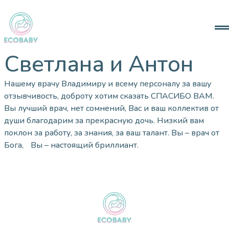
Анкета
О Нас
Контакты
Светлана и Антон
Нашему врачу Владимиру и всему персоналу за вашу
info@ecobaby.co.il
отзывчивость, доброту хотим сказать СПАСИБО ВАМ.
+97258-720-1166
Вы лучший врач, нет сомнений, Вас и ваш коллектив от
души благодарим за прекрасную дочь. Низкий вам
@ecobabyfertility
поклон за работу, за знания, за ваш талант. Вы – врач от
Бога, Вы – настоящий бриллиант.
Facebook
RU
HE