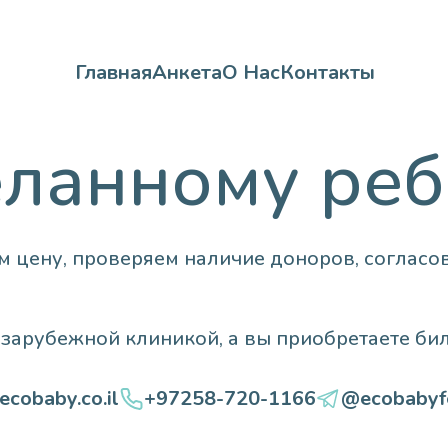
Главная
Анкета
О Нас
Контакты
еланному реб
ем цену, проверяем наличие доноров, соглас
зарубежной клиникой, а вы приобретаете бил
ecobaby.co.il
+97258-720-1166
@ecobabyfe