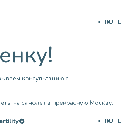
RU
HE
енку!
овываем консультацию с
еты на самолет в прекрасную Москву.
Facebook
rtility
RU
HE